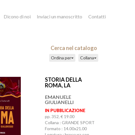
Dicono di noi
Inviaci un manoscritto
Contatti
Cerca nel catalogo
Ordina per
Collana
STORIA DELLA
ROMA, LA
EMANUELE
GIULIANELLI
IN PUBBLICAZIONE
pp. 352, € 19.00
Collana : GRANDE SPORT
Formato : 14.00x21.00
Legatura : brossura con