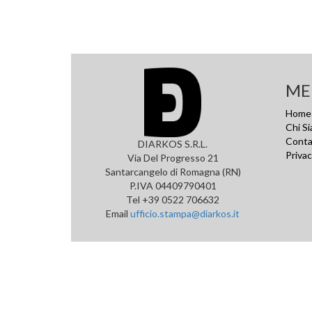
ME
Home
Chi S
Conta
DIARKOS S.R.L.
Privac
Via Del Progresso 21
Santarcangelo di Romagna (RN)
P.IVA 04409790401
Tel +39 0522 706632
Email
ufficio.stampa@diarkos.it