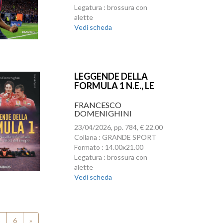
Legatura : brossura con
alette
Vedi scheda
LEGGENDE DELLA
FORMULA 1 N.E., LE
FRANCESCO
DOMENIGHINI
23/04/2026, pp. 784, € 22.00
Collana : GRANDE SPORT
Formato : 14.00x21.00
Legatura : brossura con
alette
Vedi scheda
5
6
»