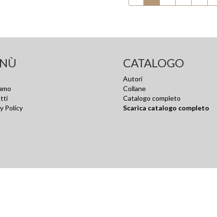
NÙ
CATALOGO
Autori
iamo
Collane
tti
Catalogo completo
y Policy
Scarica catalogo completo