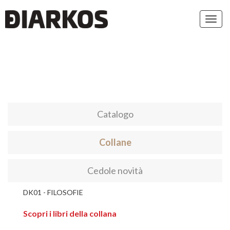
Toggl
navig
Catalogo
Collane
Cedole novità
DK01 - FILOSOFIE
Scopri i libri della collana