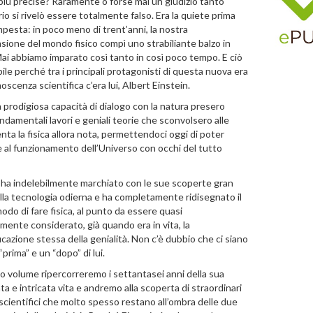
iù precise? Raramente o forse mai un giudizio tanto
io si rivelò essere totalmente falso. Era la quiete prima
mpesta: in poco meno di trent’anni, la nostra
ione del mondo fisico compì uno strabiliante balzo in
Mai abbiamo imparato così tanto in così poco tempo. E ciò
ile perché tra i principali protagonisti di questa nuova era
oscenza scientifica c’era lui, Albert Einstein.
a prodigiosa capacità di dialogo con la natura presero
ndamentali lavori e geniali teorie che sconvolsero alle
ta la fisica allora nota, permettendoci oggi di poter
 al funzionamento dell’Universo con occhi del tutto
 ha indelebilmente marchiato con le sue scoperte gran
lla tecnologia odierna e ha completamente ridisegnato il
odo di fare fisica, al punto da essere quasi
ente considerato, già quando era in vita, la
icazione stessa della genialità. Non c’è dubbio che ci siano
“prima” e un “dopo” di lui.
o volume ripercorreremo i settantasei anni della sua
ta e intricata vita e andremo alla scoperta di straordinari
i scientifici che molto spesso restano all’ombra delle due