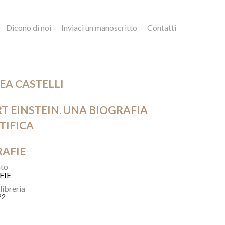
Dicono di noi
Inviaci un manoscritto
Contatti
EA CASTELLI
T EINSTEIN. UNA BIOGRAFIA
TIFICA
RAFIE
to
FIE
 libreria
22