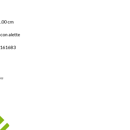
1.00 cm
con alette
6161683
su