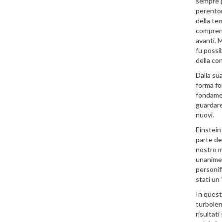
sempre p
perentor
della te
comprens
avanti. 
fu possib
della con
Dalla su
forma fo
fondamen
guardare
nuovi.
Einstein
parte de
nostro m
unanimem
personif
stati un 
In quest
turbolen
risultat