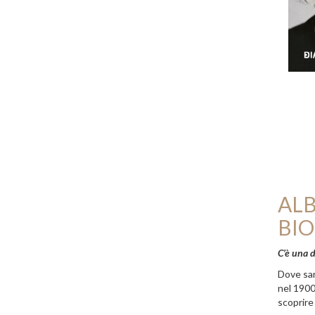
ALB
BIO
C’è una d
Dove sar
nel 1900 
scoprire