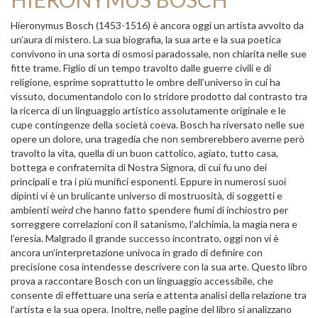
Hieronymus Bosch (1453-1516) è ancora oggi un artista avvolto da
un’aura di mistero. La sua biografia, la sua arte e la sua poetica
convivono in una sorta di osmosi paradossale, non chiarita nelle sue
fitte trame. Figlio di un tempo travolto dalle guerre civili e di
religione, esprime soprattutto le ombre dell’universo in cui ha
vissuto, documentandolo con lo stridore prodotto dal contrasto tra
la ricerca di un linguaggio artistico assolutamente originale e le
cupe contingenze della società coeva. Bosch ha riversato nelle sue
opere un dolore, una tragedia che non sembrerebbero averne però
travolto la vita, quella di un buon cattolico, agiato, tutto casa,
bottega e confraternita di Nostra Signora, di cui fu uno dei
principali e tra i più munifici esponenti. Eppure in numerosi suoi
dipinti vi è un brulicante universo di mostruosità, di soggetti e
ambienti
weird
che hanno fatto spendere fiumi di inchiostro per
sorreggere correlazioni con il satanismo, l’alchimia, la magia nera e
l’eresia. Malgrado il grande successo incontrato, oggi non vi è
ancora un’interpretazione univoca in grado di definire con
precisione cosa intendesse descrivere con la sua arte. Questo libro
prova a raccontare Bosch con un linguaggio accessibile, che
consente di effettuare una seria e attenta analisi della relazione tra
l’artista e la sua opera. Inoltre, nelle pagine del libro si analizzano