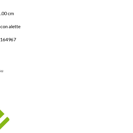
1.00 cm
con alette
6164967
su