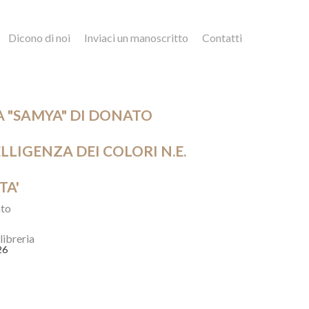
Dicono di noi
Inviaci un manoscritto
Contatti
A "SAMYA" DI DONATO
ELLIGENZA DEI COLORI N.E.
TA'
to
 libreria
26