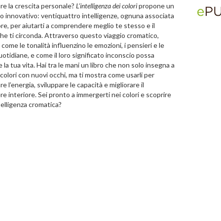
re la crescita personale?
L’intelligenza dei colori
propone un
o innovativo: ventiquattro intelligenze, ognuna associata
ore, per aiutarti a comprendere meglio te stesso e il
e ti circonda. Attraverso questo viaggio cromatico,
 come le tonalità influenzino le emozioni, i pensieri e le
uotidiane, e come il loro significato inconscio possa
e la tua vita. Hai tra le mani un libro che non solo insegna a
 colori con nuovi occhi, ma ti mostra come usarli per
e l’energia, sviluppare le capacità e migliorare il
e interiore. Sei pronto a immergerti nei colori e scoprire
telligenza cromatica?