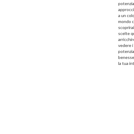
potenzia
approcci
a un col
mondo ch
scoprirai
scelte q
arricchir
vedere i
potenziar
benesser
la tua in