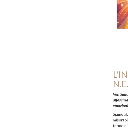
L'I
N.E.
Ventiquat
affascina
emozioni
Siamo ab
misurabi
forme di 