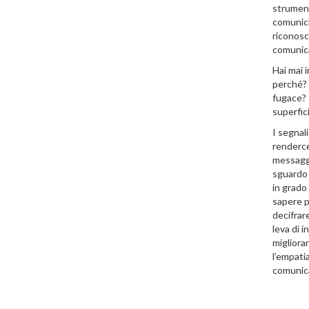
strumen
comunich
riconosce
comunic
Hai mai 
perché? 
fugace? 
superfic
I segnal
renderce
messaggi
sguardo 
in grado
sapere p
decifrare
leva di 
migliora
l’empati
comunica