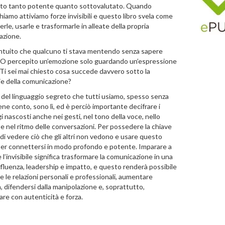
to tanto potente quanto sottovalutato. Quando
iamo attiviamo forze invisibili e questo libro svela come
rle, usarle e trasformarle in alleate della propria
azione.
intuito che qualcuno ti stava mentendo senza sapere
O percepito un’emozione solo guardando un’espressione
Ti sei mai chiesto cosa succede davvero sotto la
ie della comunicazione?
i del linguaggio segreto che tutti usiamo, spesso senza
ne conto, sono lì, ed è perciò importante decifrare i
 nascosti anche nei gesti, nel tono della voce, nello
e nel ritmo delle conversazioni. Per possedere la chiave
 di vedere ciò che gli altri non vedono e usare questo
er connettersi in modo profondo e potente. Imparare a
 l’invisibile significa trasformare la comunicazione in una
influenza, leadership e impatto, e questo renderà possibile
re le relazioni personali e professionali, aumentare
a, difendersi dalla manipolazione e, soprattutto,
re con autenticità e forza.