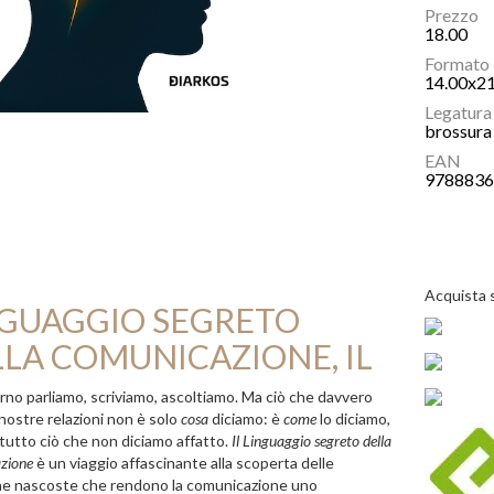
Prezzo
18.00
Formato
14.00x2
Legatura
brossura 
EAN
978883
Acquista 
NGUAGGIO SEGRETO
LA COMUNICAZIONE, IL
rno parliamo, scriviamo, ascoltiamo. Ma ciò che davvero
 nostre relazioni non è solo
cosa
diciamo: è
come
lo diciamo,
tutto ciò che non diciamo affatto.
Il Linguaggio segreto della
zione
è un viaggio affascinante alla scoperta delle
e nascoste che rendono la comunicazione uno