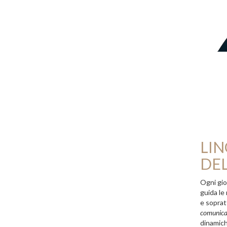
LI
DEL
Ogni gio
guida le
e soprat
comunica
dinamich