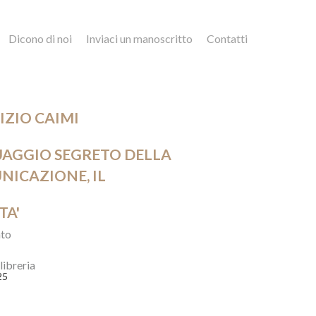
Dicono di noi
Inviaci un manoscritto
Contatti
ZIO CAIMI
UAGGIO SEGRETO DELLA
ICAZIONE, IL
TA'
to
 libreria
25