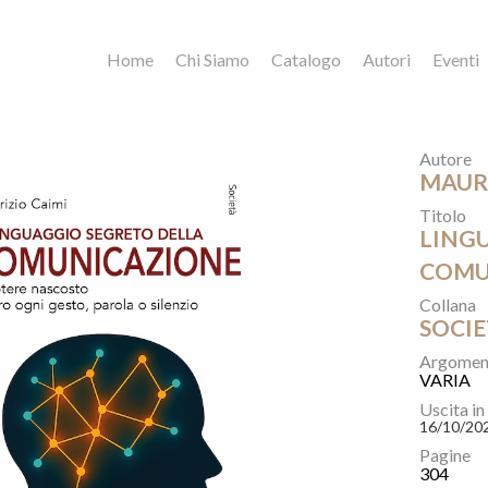
Home
Chi Siamo
Catalogo
Autori
Eventi
Autore
MAURI
Titolo
LING
COMUN
Collana
SOCIE
Argomen
VARIA
Uscita in
16/10/20
Pagine
304