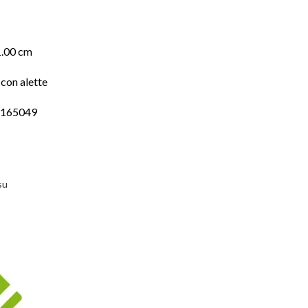
1.00 cm
con alette
6165049
su