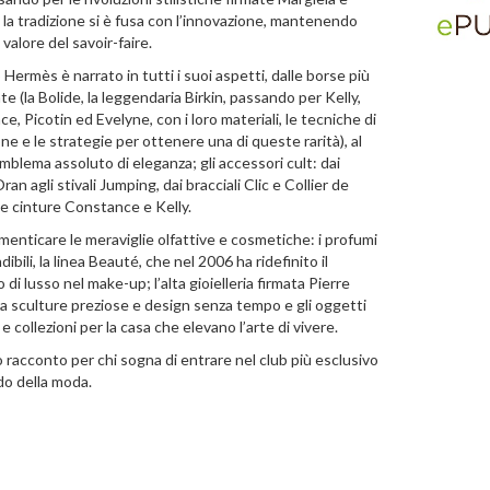
, la tradizione si è fusa con l’innovazione, mantenendo
l valore del savoir-faire.
Hermès è narrato in tutti i suoi aspetti, dalle borse più
e (la Bolide, la leggendaria Birkin, passando per Kelly,
, Picotin ed Evelyne, con i loro materiali, le tecniche di
ne e le strategie per ottenere una di queste rarità), al
mblema assoluto di eleganza; gli accessori cult: dai
ran agli stivali Jumping, dai bracciali Clic e Collier de
le cinture Constance e Kelly.
menticare le meraviglie olfattive e cosmetiche: i profumi
ibili, la linea Beauté, che nel 2006 ha ridefinito il
di lusso nel make-up; l’alta gioielleria firmata Pierre
ra sculture preziose e design senza tempo e gli oggetti
e collezioni per la casa che elevano l’arte di vivere.
 racconto per chi sogna di entrare nel club più esclusivo
o della moda.