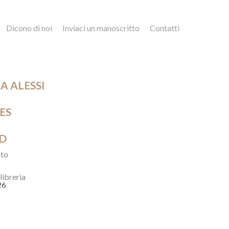
Dicono di noi
Inviaci un manoscritto
Contatti
A ALESSI
ES
D
to
 libreria
26