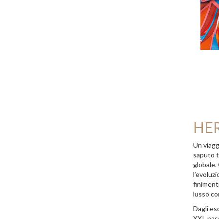
HE
Un viagg
saputo tr
globale.
l’evoluzi
finimenti
lusso c
Dagli eso
XXI, pass