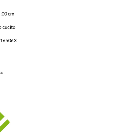
1.00 cm
o cucito
6165063
su