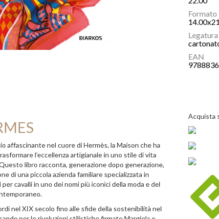
22.00
Formato
14.00x2
Legatura
cartonat
EAN
978883
Acquista 
RMES
io affascinante nel cuore di Hermès, la Maison che ha
asformare l’eccellenza artigianale in uno stile di vita
 Questo libro racconta, generazione dopo generazione,
one di una piccola azienda familiare specializzata in
 per cavalli in uno dei nomi più iconici della moda e del
ontemporaneo.
rdi nel XIX secolo fino alle sfide della sostenibilità nel
ando per le rivoluzioni stilistiche firmate Margiela e