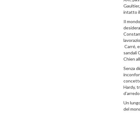
Gaultier
intatto i
Il mondo 
desiderat
Constance
lavorazio
Carré, e
sandali O
Chien al
Senza di
inconfond
concetto 
Hardy, t
d’arredo 
Un lungo
del mond