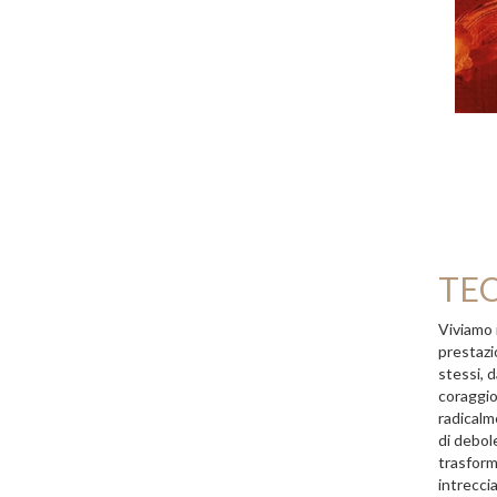
TEO
Viviamo i
prestazi
stessi, 
coraggio
radicalme
di debol
trasform
intreccia