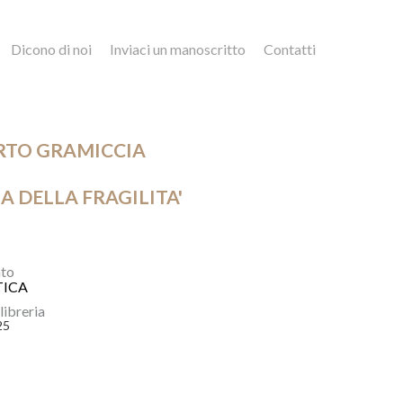
Dicono di noi
Inviaci un manoscritto
Contatti
RTO GRAMICCIA
A DELLA FRAGILITA'
I
to
TICA
 libreria
25