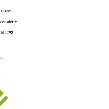
1.00 cm
con alette
6165292
su