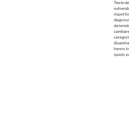
Teoria del
vulnerabi
rispetti
diagnosi:
determin
cambiare
categori
disamina
hanno tr
spazio pe