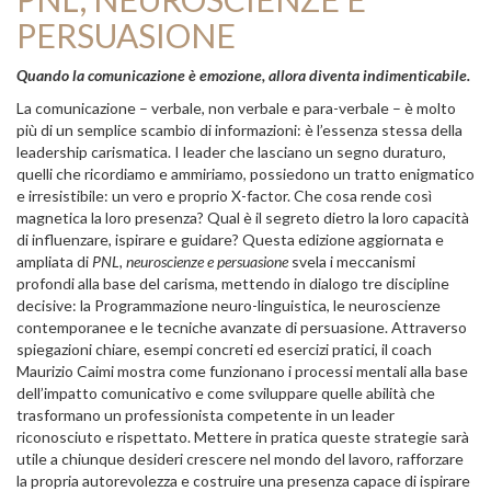
PERSUASIONE
Quando la comunicazione è emozione, allora diventa indimenticabile.
La comunicazione – verbale, non verbale e para-verbale – è molto
più di un semplice scambio di informazioni: è l’essenza stessa della
leadership carismatica. I leader che lasciano un segno duraturo,
quelli che ricordiamo e ammiriamo, possiedono un tratto enigmatico
e irresistibile: un vero e proprio X-factor. Che cosa rende così
magnetica la loro presenza? Qual è il segreto dietro la loro capacità
di influenzare, ispirare e guidare? Questa edizione aggiornata e
ampliata di
PNL, neuroscienze e persuasione
svela i meccanismi
profondi alla base del carisma, mettendo in dialogo tre discipline
decisive: la Programmazione neuro-linguistica, le neuroscienze
contemporanee e le tecniche avanzate di persuasione. Attraverso
spiegazioni chiare, esempi concreti ed esercizi pratici, il coach
Maurizio Caimi mostra come funzionano i processi mentali alla base
dell’impatto comunicativo e come sviluppare quelle abilità che
trasformano un professionista competente in un leader
riconosciuto e rispettato. Mettere in pratica queste strategie sarà
utile a chiunque desideri crescere nel mondo del lavoro, rafforzare
la propria autorevolezza e costruire una presenza capace di ispirare