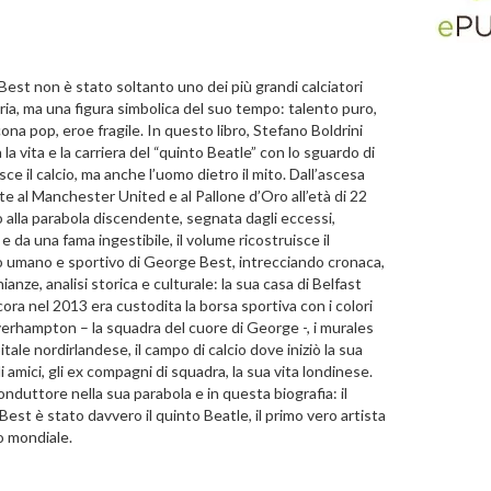
est non è stato soltanto uno dei più grandi calciatori
oria, ma una figura simbolica del suo tempo: talento puro,
icona pop, eroe fragile. In questo libro, Stefano Boldrini
la vita e la carriera del “quinto Beatle” con lo sguardo di
ce il calcio, ma anche l’uomo dietro il mito. Dall’ascesa
te al Manchester United e al Pallone d’Oro all’età di 22
no alla parabola discendente, segnata dagli eccessi,
l e da una fama ingestibile, il volume ricostruisce il
 umano e sportivo di George Best, intrecciando cronaca,
anze, analisi storica e culturale: la sua casa di Belfast
ora nel 2013 era custodita la borsa sportiva con i colori
erhampton – la squadra del cuore di George -, i murales
itale nordirlandese, il campo di calcio dove iniziò la sua
li amici, gli ex compagni di squadra, la sua vita londinese.
onduttore nella sua parabola e in questa biografia: il
Best è stato davvero il quinto Beatle, il primo vero artista
io mondiale.