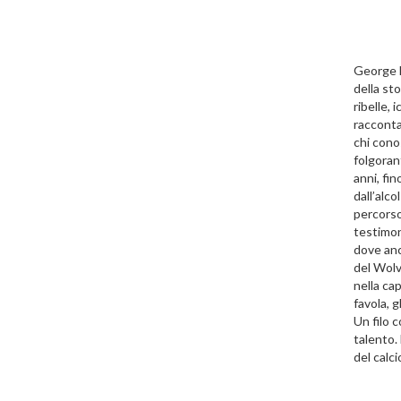
George B
della st
ribelle, 
racconta 
chi conos
folgoran
anni, fi
dall’alco
percorso
testimoni
dove anc
del Wolv
nella cap
favola, g
Un filo c
talento. 
del calc