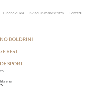
Dicono di noi
Inviaci un manoscritto
Contatti
ANO BOLDRINI
GE BEST
DE SPORT
to
 libreria
26