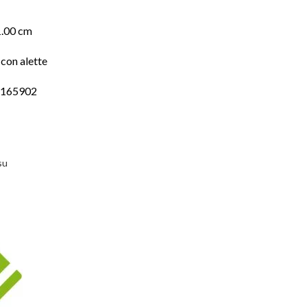
1.00 cm
con alette
6165902
su