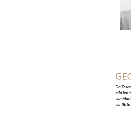
GE
Dall’asce
alla lent
cambiato 
conflitto 