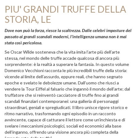
PIU' GRANDI TRUFFE DELLA
STORIA, LE
Dove non può la forza, riesce la scaltrezza. Dalle celebri imposture del
passato ai grandi scandali moderni, l’intelligenza umana non è mai
stata così pericolosa.
Se Oscar Wilde sosteneva che la vita imita l’arte più dell’arte
stessa, nel mondo delle truffe accade qualcosa di ancora più
sorprendente: è la realtà a superare la fantasia. In questo volume
Domenico Vecchioni racconta le più incredibili truffe della storia:
vicende al limite dell’assurdo, eppure reali, che hanno segnato
epoche e svelato le debolezze umane. Dall’uomo che riuscì a
vendere la Tour Eiffel al falsario che ingannò il mondo dell’arte; dal
truffatore che si reinventò cacciatore di truffe fino ai grandi
scandali finanziari contemporanei: una galleria di personaggi
straordinari, geniali e spregiudicati. Il libro unisce rigore storico e
ritmo narrativo, trasformando ogni episodio in un racconto
avvincente, capace di catturare il lettore come un’inchiesta e di
svelare i meccanismi psicologici, sociali ed economici alla base
dell’inganno, offrendo una visione ancora più completa della