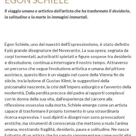
Il viaggio umano e artistico dell’artista che ha trasformato il desiderio,
la solitudine e la morte in immagini immortali.
Egon Schiele, uno dei maestri dell’Espressionismo, è stato definito
il più grande disegnatore del Novecento. La sua opera, segnata da
corpi tormentati, autoritratti spietati e figure sospese tra desiderio
e dissoluzione, continua a interrogare il nostro tempo. Attraverso
un percorso che segue l’evoluzione artistica e umana del pittore
austriaco, questo libro è un viaggio nel cuore della Vienna fin de
siècle, tra la lezione di Gustav Klimt, le suggestioni della
psicoanalisi nascente, la crisi dell’Impero asburgico e l’avvento della
modernità. Dalla perdita precoce del padre ai rapporti complessi
con le donne della sua vita, dall’esperienza del carcere alla
riflessione ossessiva sulla morte, Schiele emerge come un artista
capace di trasformare il proprio tormento in una straordinaria
ricerca espressiva. I suoi dipinti e disegni non sono provocazioni
erotiche, ma strumenti di conoscenza che mettono a nudo l’anima
umana, mostrando fragilità, desiderio, paura e solitudine. Ne nasce
il ritratto di un artista che ha saputo rappresentare come pochi altri