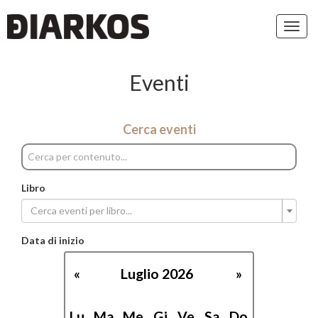
Toggl
navig
Eventi
Cerca eventi
Libro
Cerca eventi per libro...
Data di inizio
«
Luglio 2026
»
Lu
Ma
Me
Gi
Ve
Sa
Do