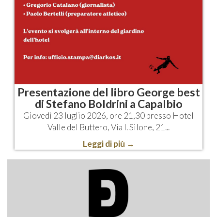
Presentazione del libro George best
di Stefano Boldrini a Capalbio
Giovedì 23 luglio 2026, ore 21,30 presso Hotel
Valle del Buttero, Via I. Silone, 21...
Leggi di più
→