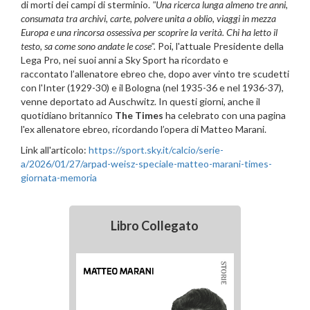
di morti dei campi di sterminio.
"Una ricerca lunga almeno tre anni,
consumata tra archivi, carte, polvere unita a oblio, viaggi in mezza
Europa e una rincorsa ossessiva per scoprire la verità. Chi ha letto il
testo, sa come sono andate le cose".
Poi, l'attuale Presidente della
Lega Pro, nei suoi anni a Sky Sport ha ricordato e
raccontato l’allenatore ebreo che, dopo aver vinto tre scudetti
con l'Inter (1929-30) e il Bologna (nel 1935-36 e nel 1936-37),
venne deportato ad Auschwitz. In questi giorni, anche il
quotidiano britannico
The Times
ha celebrato con una pagina
l'ex allenatore ebreo, ricordando l’opera di Matteo Marani.
Link all'articolo:
https://sport.sky.it/calcio/serie-
a/2026/01/27/arpad-weisz-speciale-matteo-marani-times-
giornata-memoria
Libro Collegato