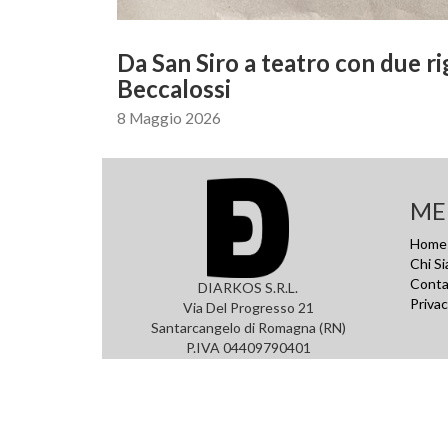
Da San Siro a teatro con due ri
Beccalossi
8 Maggio 2026
ME
Home
Chi S
Conta
DIARKOS S.R.L.
Privac
Via Del Progresso 21
Santarcangelo di Romagna (RN)
P.IVA 04409790401
Tel +39 0522 706632
Email
ufficio.stampa@diarkos.it