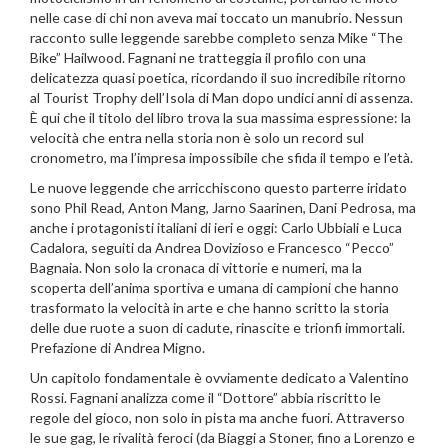
nelle case di chi non aveva mai toccato un manubrio. Nessun
racconto sulle leggende sarebbe completo senza Mike “The
Bike” Hailwood. Fagnani ne tratteggia il profilo con una
delicatezza quasi poetica, ricordando il suo incredibile ritorno
al Tourist Trophy dell’Isola di Man dopo undici anni di assenza.
È qui che il titolo del libro trova la sua massima espressione: la
velocità che entra nella storia non è solo un record sul
cronometro, ma l’impresa impossibile che sfida il tempo e l’età.
Le nuove leggende che arricchiscono questo parterre iridato
sono Phil Read, Anton Mang, Jarno Saarinen, Dani Pedrosa, ma
anche i protagonisti italiani di ieri e oggi: Carlo Ubbiali e Luca
Cadalora, seguiti da Andrea Dovizioso e Francesco “Pecco”
Bagnaia. Non solo la cronaca di vittorie e numeri, ma la
scoperta dell’anima sportiva e umana di campioni che hanno
trasformato la velocità in arte e che hanno scritto la storia
delle due ruote a suon di cadute, rinascite e trionfi immortali.
Prefazione di Andrea Migno.
Un capitolo fondamentale è ovviamente dedicato a Valentino
Rossi. Fagnani analizza come il “Dottore” abbia riscritto le
regole del gioco, non solo in pista ma anche fuori. Attraverso
le sue gag, le rivalità feroci (da Biaggi a Stoner, fino a Lorenzo e