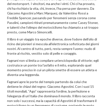
del motorsport. I vincitori, ma anche i vinti. Chi ci ha provato,
chi ha rischiato la vita, chi, invece, l’ha persa per davvero. Da
Giacomo Agostini a Marc Marquez, da Valentino Rossi a
Freddie Spencer, passando per fenomeni senza corona come
Pasolini, campioni ritirati prematuramente come Casey Stoner,
e talenti che l’olimpo del motociclismo ha chiamato a sé troppo
presto, come Marco Simoncelli.
Il libro è un viaggio tra epoche diverse, dove l’odore dell’olio di
ricino dei pionieri si mescola all’elettronica sofisticata dei giorni
nostri. Al centro di tutto, però, resta sempre l’uomo: nudo di
fronte al rischio, vestito solo di pelle e coraggio.
Fagnani non si limita a compilare un’enciclopedia di vittorie; egli
costruisce un ponte tra l’asfalto e il mito, esplorando quel
momento preciso in cui un pilota smette di essere un atleta e
diventa una leggenda.
Fagnani apre le porte del tempio partendo da colui che
detiene le chiavi del regno: Giacomo Agostini. Con i suoi 15
titoli mondiali, “Ago” rappresenta l’ordine, la perfezione e
l’eleganza di un’Italia che dominava il mondo. Il libro racconta
non solo i successi, ma la capacità di Agostini di trasformare il
motociclismo in un fenomeno di costume, portando le moto