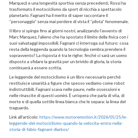
Marquez) e una longevità sportiva senza precedenti, Rossi ha
trasformato il motociclismo da sport di nicchia a spettacolo
planetario. Fagnani ha il merito di saper raccontare il
“personaggio” senza mai perdere di vista il “pilota” fenomenale.
Il libro si spinge fino ai giorni nostri, analizzando l’avvento di
Marc Marquez, l’alieno che ha spostato il limite della fisica con i
suoi salvataggi impossibili. Fagnani ci interroga sul futuro: cosa
resta della leggenda quando la tecnologia sembra prendere il
sopravvento? La risposta è tra le righe: finché ci sarà un uomo
disposto a sfidare la gravità per un brivido di gloria, la storia
continuerà a essere scritta.
Le leggende del motociclismo è un libro necessario perché
restituisce umanità a figure che spesso vediamo come robot
indistruttibili. Fagnani scava nelle paure, nelle ossessioni e
nelle rinascite di questi uomini. È un’opera che parla di vita, di
morte e di quella sottile linea bianca che le separa: la linea del
traguardo.
Link all'articolo:
https://www.motoremotion.it/2026/05/25/le-
leggende-del-motociclismo-quando-la-velocita-entra-nella-
storia-di-fabio-fagnani-diarkos/