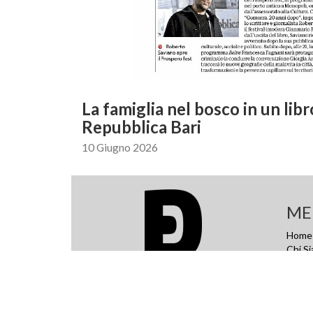
La famiglia nel bosco in un lib
Repubblica Bari
10 Giugno 2026
ME
Home
Chi S
Conta
DIARKOS S.R.L.
Privac
Via Del Progresso 21
Santarcangelo di Romagna (RN)
P.IVA 04409790401