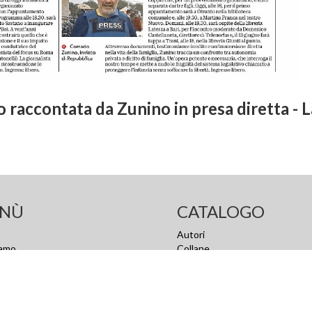
ro raccontata da Zunino in presa diretta - L
NÙ
CATALOGO
Autori
iamo
Collane
tti
Catalogo completo
y Policy
Scarica catalogo completo