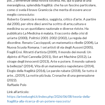
poi…) differenze della nostra società. No, qui si parla di una
meravigliosa, splendida fragilità: che ha un fascino particolare,
come ci svela il bravo Gramiccia che merita di essere ancor
meglio conosciuto:
Roberto Gramiccia è medico, saggista, critico d’arte. A partire
dal 2000, per oltre dieci anni ha scritto di arte,cultura e
medicina su un quotidiano nazionale e diverse riviste. Ha
pubblicato La Medicina è malata. Il racconto della crisi di
un’arte (2000), Polittici 2001-2002 (2002), La regola del
disordine. Renato Caccioppoli, un matematico ribelle (2004), La
Nuova Scuola Romana. I sei artisti di via degli Ausoni (2005),
Fragili Eroi. Ritratti d’artista (2009), Il mondo dei mondi. Un
dipinto di Pizzi Cannella (2011), Slot art Machine (2012), La
strage degli innocenti (2013), Arte e potere. Il mondo salverà
la bellezza? (2014), Vita di un matematico napoletano (2014),
Elogio della fragilità (2016), Le parole rubate (2018), Se tutto è
arte…(2019), La notte più buia. Cronache di una generazione
(2022).
Raffaele Polo
Link all'articolo:
https://arteeluoghi.it/index.php/2026/06/08/teoria-della-
fragilita-alla-ricerca-di-un-potere-nascosto/