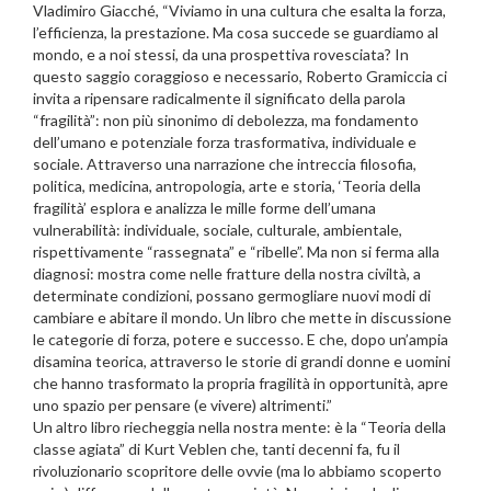
Vladimiro Giacché, “Viviamo in una cultura che esalta la forza,
l’efficienza, la prestazione. Ma cosa succede se guardiamo al
mondo, e a noi stessi, da una prospettiva rovesciata? In
questo saggio coraggioso e necessario, Roberto Gramiccia ci
invita a ripensare radicalmente il significato della parola
“fragilità”: non più sinonimo di debolezza, ma fondamento
dell’umano e potenziale forza trasformativa, individuale e
sociale. Attraverso una narrazione che intreccia filosofia,
politica, medicina, antropologia, arte e storia, ‘Teoria della
fragilità’ esplora e analizza le mille forme dell’umana
vulnerabilità: individuale, sociale, culturale, ambientale,
rispettivamente “rassegnata” e “ribelle”. Ma non si ferma alla
diagnosi: mostra come nelle fratture della nostra civiltà, a
determinate condizioni, possano germogliare nuovi modi di
cambiare e abitare il mondo. Un libro che mette in discussione
le categorie di forza, potere e successo. E che, dopo un’ampia
disamina teorica, attraverso le storie di grandi donne e uomini
che hanno trasformato la propria fragilità in opportunità, apre
uno spazio per pensare (e vivere) altrimenti.”
Un altro libro riecheggia nella nostra mente: è la “Teoria della
classe agiata” di Kurt Veblen che, tanti decenni fa, fu il
rivoluzionario scopritore delle ovvie (ma lo abbiamo scoperto