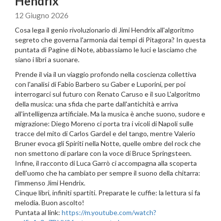
Hendrix
12 Giugno 2026
Cosa lega il genio rivoluzionario di Jimi Hendrix all'algoritmo
segreto che governa l'armonia dai tempi di Pitagora? In questa
puntata di Pagine di Note, abbassiamo le luci e lasciamo che
siano i libri a suonare.
Prende il via il un viaggio profondo nella coscienza collettiva
con l'analisi di Fabio Barbero su Gaber e Luporini, per poi
interrogarci sul futuro con Renato Caruso e il suo L'algoritmo
della musica: una sfida che parte dall'antichità e arriva
all'intelligenza artificiale. Ma la musica è anche suono, sudore e
migrazione: Diego Moreno ci porta tra i vicoli di Napoli sulle
tracce del mito di Carlos Gardel e del tango, mentre Valerio
Bruner evoca gli Spiriti nella Notte, quelle ombre del rock che
non smettono di parlare con la voce di Bruce Springsteen.
Infine, il racconto di Luca Garrò ci accompagna alla scoperta
dell'uomo che ha cambiato per sempre il suono della chitarra:
l'immenso Jimi Hendrix.
Cinque libri, infiniti spartiti. Preparate le cuffie: la lettura si fa
melodia. Buon ascolto!
Puntata al link:
https://m.youtube.com/watch?