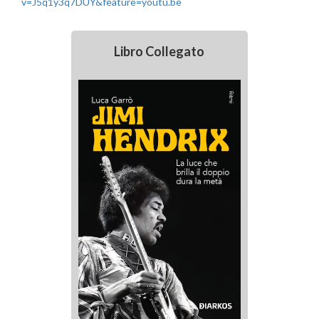
v=J5q1y3q7DUY&feature=youtu.be
Libro Collegato