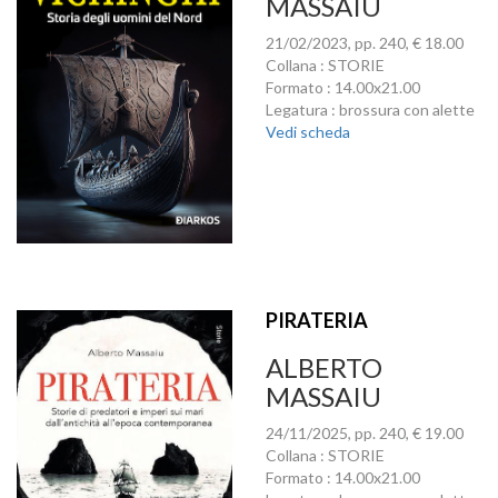
MASSAIU
21/02/2023, pp. 240, € 18.00
Collana : STORIE
Formato : 14.00x21.00
Legatura : brossura con alette
Vedi scheda
PIRATERIA
ALBERTO
MASSAIU
24/11/2025, pp. 240, € 19.00
Collana : STORIE
Formato : 14.00x21.00