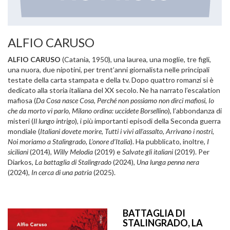
ALFIO CARUSO
ALFIO CARUSO
(Catania, 1950), una laurea, una moglie, tre figli,
una nuora, due nipotini, per trent’anni giornalista nelle principali
testate della carta stampata e della tv. Dopo quattro romanzi si è
dedicato alla storia italiana del XX secolo. Ne ha narrato l’escalation
mafiosa (
Da Cosa nasce Cosa
,
Perché non possiamo non dirci mafiosi
,
Io
che da morto vi parlo
,
Milano ordina: uccidete Borsellino
), l’abbondanza di
misteri (
Il lungo intrigo
), i più importanti episodi della Seconda guerra
mondiale (
Italiani dovete morire
,
Tutti i vivi all’assalto
,
Arrivano i nostri
,
Noi moriamo a Stalingrado
,
L’onore d’Italia
). Ha pubblicato, inoltre,
I
siciliani
(2014),
Willy Melodia
(2019) e
Salvate gli italiani
(2019). Per
Diarkos,
La battaglia di Stalingrado
(2024),
Una lunga penna nera
(2024),
In cerca di una patria
(2025).
BATTAGLIA DI
STALINGRADO, LA