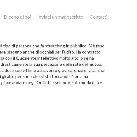
Dicono di noi
Inviaci un manoscritto
Contatti
l tipo di persona che fa stretching in pubblico. Si è reso
vere bisogno anche di occhiali per l'udito. Ha contratto
a con il Quoziente intellettivo molto alto, o se ha
i drasticamente la sua percezione delle rate del mutuo.
ccide le sue vittime attraverso gravi carenze di vitamina
i gli altri pensano che si sta toccando. Non ama
iace andare negli Outlet, e sembrare alla moda di tre