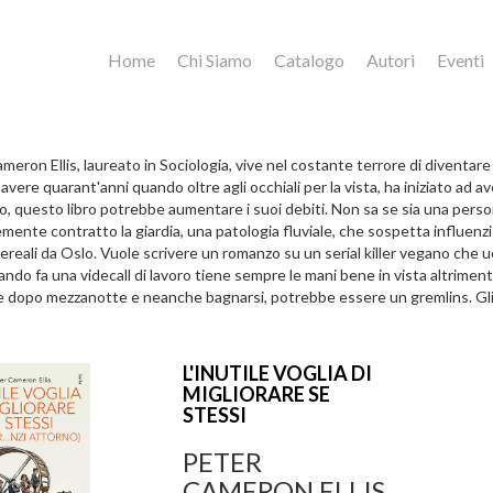
Home
Chi Siamo
Catalogo
Autori
Eventi
eron Ellis, laureato in Sociologia, vive nel costante terrore di diventare i
avere quarant'anni quando oltre agli occhiali per la vista, ha iniziato ad a
, questo libro potrebbe aumentare i suoi debiti. Non sa se sia una person
mente contratto la giardia, una patologia fluviale, che sospetta influenz
ereali da Oslo. Vuole scrivere un romanzo su un serial killer vegano che u
ndo fa una videcall di lavoro tiene sempre le mani bene in vista altriment
 dopo mezzanotte e neanche bagnarsi, potrebbe essere un gremlins. Gli p
L'INUTILE VOGLIA DI
MIGLIORARE SE
STESSI
PETER
CAMERON ELLIS