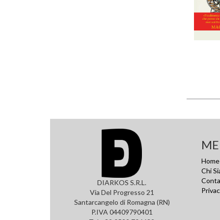
ME
Home
Chi S
Conta
DIARKOS S.R.L.
Privac
Via Del Progresso 21
Santarcangelo di Romagna (RN)
P.IVA 04409790401