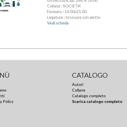
03/08/2026, pp. 288, € 18.00
Collana : SOCIETA'
Formato : 14.00x21.00
Legatura : brossura con alette
Vedi scheda
NÙ
CATALOGO
Autori
iamo
Collane
tti
Catalogo completo
y Policy
Scarica catalogo completo