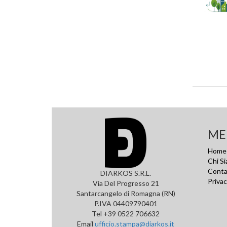
ME
Home
Chi S
Conta
DIARKOS S.R.L.
Privac
Via Del Progresso 21
Santarcangelo di Romagna (RN)
P.IVA 04409790401
Tel +39 0522 706632
Email
ufficio.stampa@diarkos.it