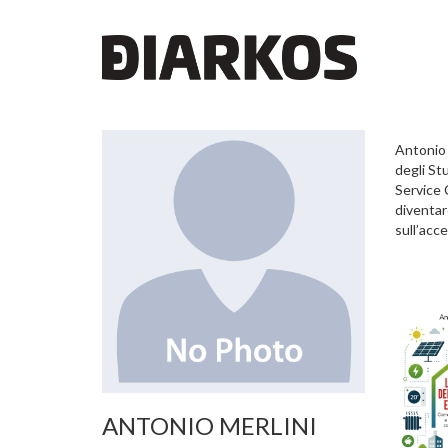
Antonio 
degli St
Service 
diventar
sull’acc
ANTONIO MERLINI