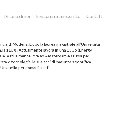
Dicono di noi
Inviaci un manoscritto
Contatti
ncia di Modena. Dopo la laurea magistrale all’Università
bonus 110%. Attualmente lavora in una ESCo (Energy
riale. Attualmente vive ad Amsterdam e studia per
a e tecnologia, la sua tesi di maturità scientifica
“Un anello per domarli tutti
”.