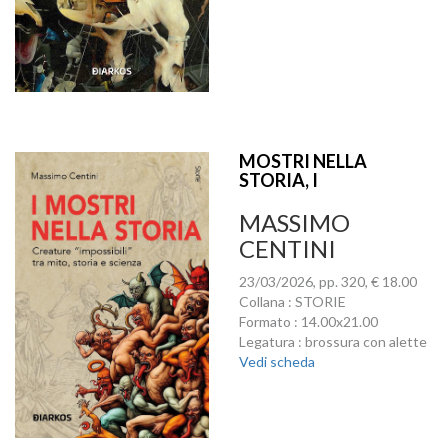
MOSTRI NELLA
STORIA, I
MASSIMO
CENTINI
23/03/2026, pp. 320, € 18.00
Collana : STORIE
Formato : 14.00x21.00
Legatura : brossura con alette
Vedi scheda