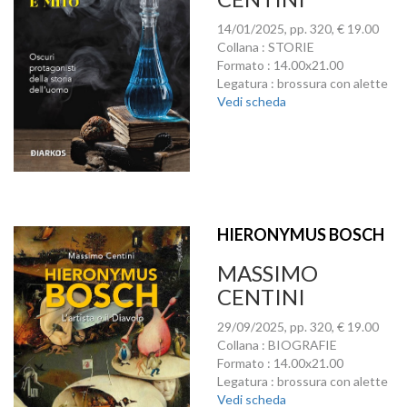
14/01/2025, pp. 320, € 19.00
Collana : STORIE
Formato : 14.00x21.00
Legatura : brossura con alette
Vedi scheda
HIERONYMUS BOSCH
MASSIMO
CENTINI
29/09/2025, pp. 320, € 19.00
Collana : BIOGRAFIE
Formato : 14.00x21.00
Legatura : brossura con alette
Vedi scheda