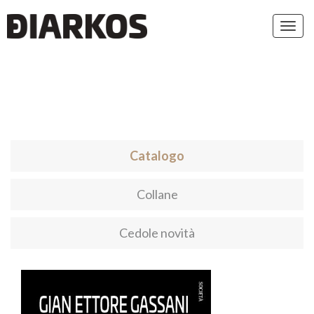
Toggl
navig
Catalogo
Collane
Cedole novità