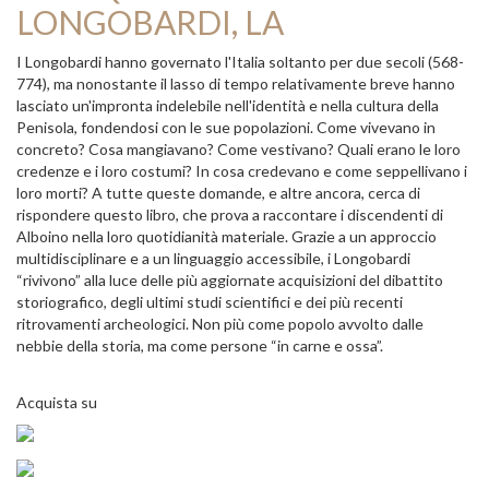
LONGOBARDI, LA
I Longobardi hanno governato l'Italia soltanto per due secoli (568-
774), ma nonostante il lasso di tempo relativamente breve hanno
lasciato un'impronta indelebile nell'identità e nella cultura della
Penisola, fondendosi con le sue popolazioni. Come vivevano in
concreto? Cosa mangiavano? Come vestivano? Quali erano le loro
credenze e i loro costumi? In cosa credevano e come seppellivano i
loro morti? A tutte queste domande, e altre ancora, cerca di
rispondere questo libro, che prova a raccontare i discendenti di
Alboino nella loro quotidianità materiale. Grazie a un approccio
multidisciplinare e a un linguaggio accessibile, i Longobardi
“rivivono” alla luce delle più aggiornate acquisizioni del dibattito
storiografico, degli ultimi studi scientifici e dei più recenti
ritrovamenti archeologici. Non più come popolo avvolto dalle
nebbie della storia, ma come persone “in carne e ossa”.
Acquista su