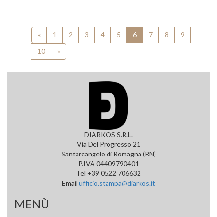
«
1
2
3
4
5
6
7
8
9
10
»
DIARKOS S.R.L.
Via Del Progresso 21
Santarcangelo di Romagna (RN)
P.IVA 04409790401
Tel +39 0522 706632
Email
ufficio.stampa@diarkos.it
MENÙ