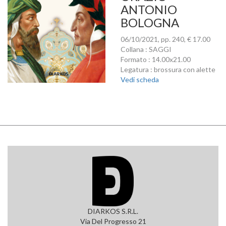
ANTONIO
BOLOGNA
06/10/2021, pp. 240, € 17.00
Collana : SAGGI
Formato : 14.00x21.00
Legatura : brossura con alette
Vedi scheda
DIARKOS S.R.L.
Via Del Progresso 21