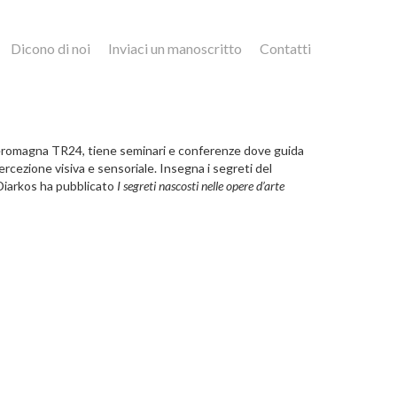
Dicono di noi
Inviaci un manoscritto
Contatti
eromagna TR24, tiene seminari e conferenze dove guida
percezione visiva e sensoriale. Insegna i segreti del
 Diarkos ha pubblicato
I segreti nascosti nelle opere d’arte