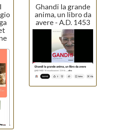
l
Ghandi la grande
ggio
anima, un libro da
lga
avere - A.D. 1453
et
ne