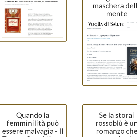
maschera del
mente
Quando la
Se la storai
femminilità può
rossoblù è u
essere malvagia - Il
romanzo ch