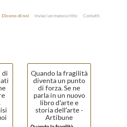
Dicono di noi
Inviaci un manoscritto
Contatti
 di
Quando la fragilità
nati
diventa un punto
he
di forza. Se ne
re
parla in un nuovo
.
libro d’arte e
isi
storia dell’arte -
uoi
Artibune