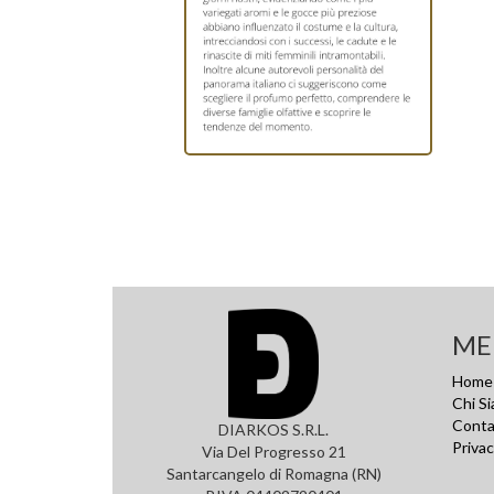
ME
Home
Chi S
Conta
DIARKOS S.R.L.
Privac
Via Del Progresso 21
Santarcangelo di Romagna (RN)