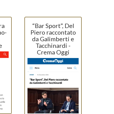
ra
“Bar Sport”, Del
no-
Piero raccontato
da Galimberti e
e
Tacchinardi -
Crema Oggi