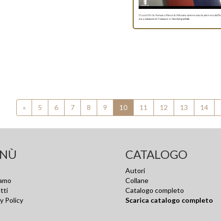
«
5
6
7
8
9
10
11
12
13
14
NÙ
CATALOGO
Autori
iamo
Collane
tti
Catalogo completo
y Policy
Scarica catalogo completo