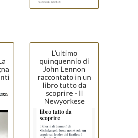
L’ultimo
La
quinquennio di
gna
John Lennon
nti
raccontato in un
libro tutto da
scoprire - Il
Newyorkese