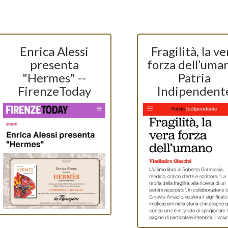
Enrica Alessi
Fragilità, la ve
presenta
forza dell’uma
"Hermes" --
Patria
FirenzeToday
Indipendent