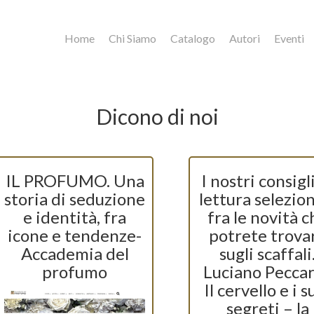
Home
Chi Siamo
Catalogo
Autori
Eventi
Dicono di noi
IL PROFUMO. Una
I nostri consigli
storia di seduzione
lettura selezio
e identità, fra
fra le novità c
icone e tendenze-
potrete trova
Accademia del
sugli scaffali
profumo
Luciano Peccar
Il cervello e i s
segreti – la