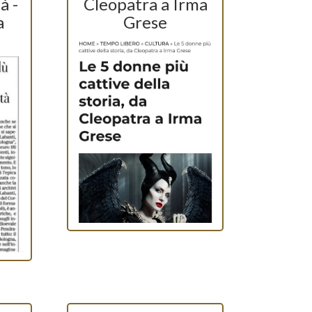
à -
Cleopatra a Irma
a
Grese