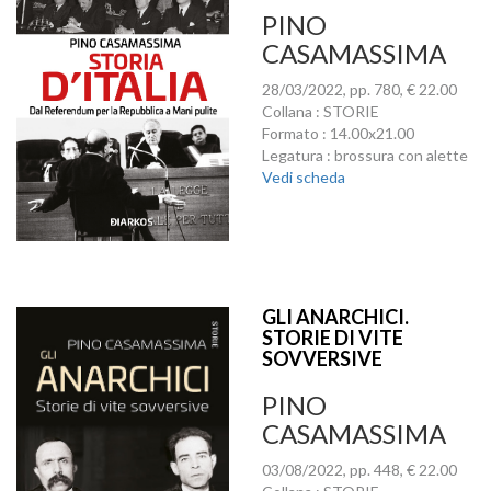
PINO
CASAMASSIMA
28/03/2022, pp. 780, € 22.00
Collana : STORIE
Formato : 14.00x21.00
Legatura : brossura con alette
Vedi scheda
GLI ANARCHICI.
STORIE DI VITE
SOVVERSIVE
PINO
CASAMASSIMA
03/08/2022, pp. 448, € 22.00