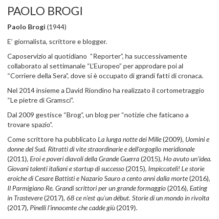
PAOLO BROGI
Paolo Brogi
(1944)
E’ giornalista, scrittore e blogger.
Caposervizio al quotidiano “Reporter”, ha successivamente
collaborato al settimanale “L’Europeo” per approdare poi al
“Corriere della Sera”, dove si è occupato di grandi fatti di cronaca.
Nel 2014 insieme a David Riondino ha realizzato il cortometraggio
“Le pietre di Gramsci”.
Dal 2009 gestisce “Brog”, un blog per “notizie che faticano a
trovare spazio”.
Come scrittore ha pubblicato
La lunga notte dei Mille
(2009),
Uomini e
donne del Sud. Ritratti di vite straordinarie e dell'orgoglio meridionale
(2011),
Eroi e poveri diavoli della Grande Guerra
(2015),
Ho avuto un'idea.
Giovani talenti italiani e startup di successo
(2015),
Impiccateli! Le storie
eroiche di Cesare Battisti e Nazario Sauro a cento anni dalla morte
(2016),
Il Parmigiano Re. Grandi scrittori per un grande formaggio
(2016),
Eating
in Trastevere
(2017),
68 ce n'est qu'un début. Storie di un mondo in rivolta
(2017),
Pinelli l'innocente che cadde giù
(2019).