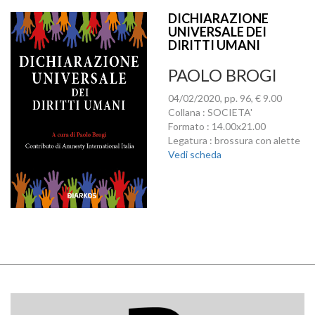
DICHIARAZIONE
UNIVERSALE DEI
DIRITTI UMANI
PAOLO BROGI
04/02/2020, pp. 96, € 9.00
Collana : SOCIETA'
Formato : 14.00x21.00
Legatura : brossura con alette
Vedi scheda